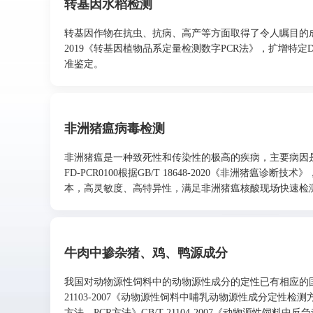
转基因水稻检测
转基因作物在抗虫、抗病、高产等方面取得了令人瞩目的成果，然
2019《转基因植物品系定量检测数字PCR法》，扩增特
准鉴定。
非洲猪瘟病毒检测
非洲猪瘟是一种致死性和传染性的极高的疾病，主要病因是
FD-PCR0100根据GB/T 18648-2020《非洲
本，高灵敏度、高特异性，满足非洲猪瘟核酸现场快速检
牛肉中掺杂猪、鸡、鸭源成分
我国对动物源性饲料中的动物源性成分的定性已有相应的国家标
21103-2007《动物源性饲料中哺乳动物源性成分定性检测方
方法—PCR方法》GB/T 21104-2007《动物源性饲料中反