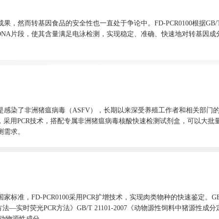
而转基因食品的安全性也一直处于争论中。FD-PCR0100根据GB/T 3
定DNA片段，使其含量满足电泳检测，实现稳定、准确、快速地对转基因成
感染了非洲猪瘟病毒（ASFV），长期以来深受养殖工作者和相关部门
猪瘟诊断技术》，采用PCR技术，搭配专属非洲猪瘟病毒核酸快速检测试剂盒，可以大
测需求。
准，FD-PCR0100采用PCR扩增技术，实现肉类物种的快速鉴定。GB
法—实时荧光PCR方法》GB/T 21101-2007《动物源性饲料中猪源性成
刍动物源性成分..