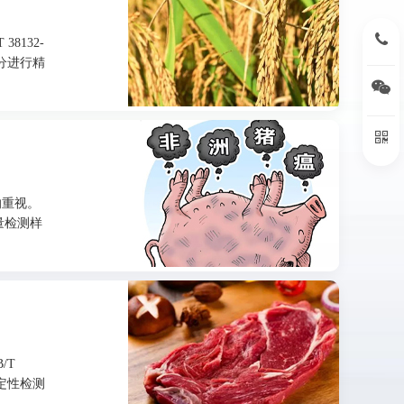
15396
8132-
分进行精
扫
扫
的重视。
批量检测样
/T
分定性检测