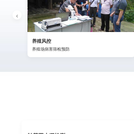
养殖风控
养殖场病害筛检预防