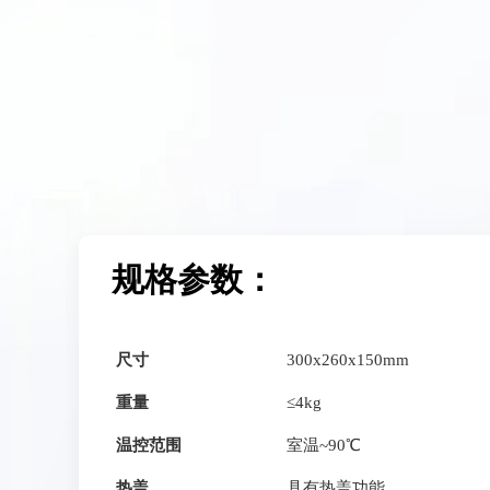
规格参数：
尺寸
300x260x150mm
重量
≤4kg
温控范围
室温~90℃
热盖
具有热盖功能