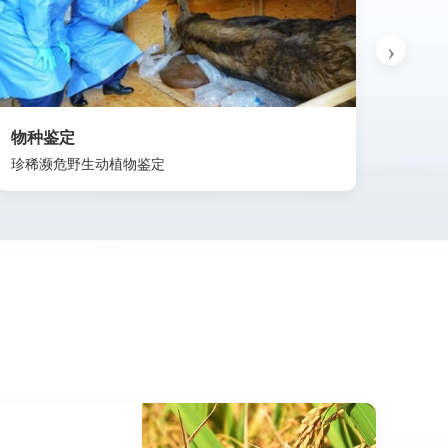
物种鉴定
现场
珍稀濒危野生动植物鉴定
食品