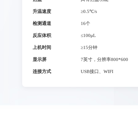
升温速度
≥0.5℃/s
检测通道
16个
反应体积
≤100μL
上机时间
≥15分钟
显示屏
7英寸，分辨率800*600
连接方式
USB接口、WIFI