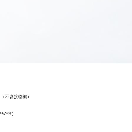
*H）（不含接物架）
L*W*H）