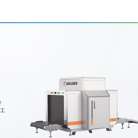
持
屏
堵工