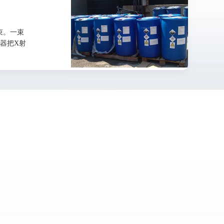
束。一束
器把X射