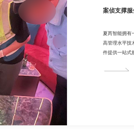
案侦支撑服
夏芮智能拥有
高管理水平技
件提供一站式
夏芮智能技术
合公安机关的
索、侦办案件
务。快检技术
业、高效为原
备和丰富的技
样品初筛等提
务:夏芮智能