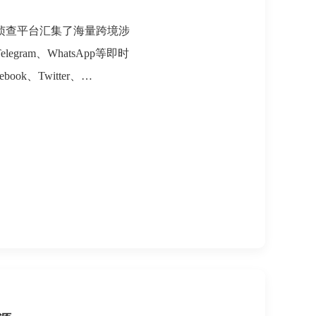
侦查平台汇集了海量跨境涉
egram、WhatsApp等即时
ook、Twitter、
Reddit等社交媒体，Tor、
Net等匿名网络以及社工数据。
语言图像处理、社交关联分
效识别涉毒犯罪线索，实时
用APP破解技术，建立犯罪
关联，挖掘属地高危账号及
关联扩线、辅助落查，为公
索挖掘、落查目标、扩线侦
支撑。