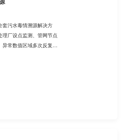
源
全套污水毒情溯源解决方
处理厂设点监测、管网节点
、异常数值区域多次反复采
效缩小毒源范围。结合夏芮
技术手段，精准锁定涉毒人
公安机关对污水毒情形势制
措施。