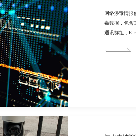
网络涉毒情报
毒数据，包含Tel
通讯群组，Faceb
Instagram、
I2P、Zero
解决方案利用
析等技术，有
自动推送。利
人员身份信息
⼈员，对线索
安禁毒部门线
查等提供重要