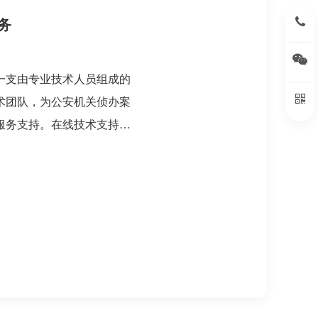
15396
务
扫
一支由专业技术人员组成的
扫
术团队，为公安机关侦办案
服务支持。在线技术支持:
支持团队实时在线响应，配
办案需求，为用户摸排线
等提供在线技术咨询与服
支撑:夏芮智能以科学、专
则，基于先进的现场快检装
术经验，为用户线索摸排、
供现场技术支持司法鉴定服
为用户提供科学、客观、公