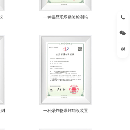
15396
仪
一种毒品现场勘验检测箱
扫
扫
检测
一种爆炸物爆炸销毁装置