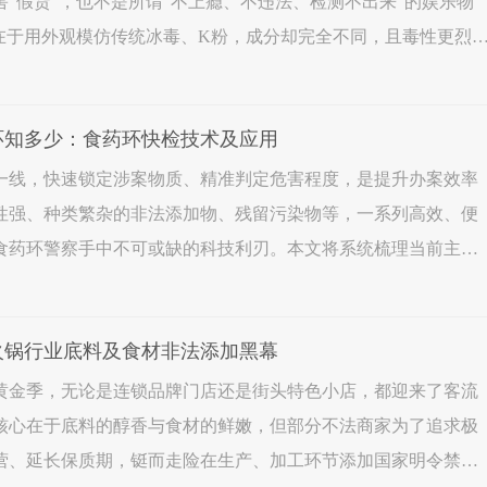
“假货”，也不是所谓“不上瘾、不违法、检测不出来”的娱乐物
仅在于用外观模仿传统冰毒、K粉，成分却完全不同，且毒性更烈
。2025年7月，乌鲁木齐市公安局米东分局破获了一起贩卖
药环知多少：食药环快检技术及应用
一线，快速锁定涉案物质、精准判定危害程度，是提升办案效率
性强、种类繁杂的非法添加物、残留污染物等，一系列高效、便
食药环警察手中不可或缺的科技利刃。本文将系统梳理当前主流
原理、特点及应用范围，为实战提供清晰的技术图谱。拉曼光谱
底火锅行业底料及食材非法添加黑幕
黄金季，无论是连锁品牌门店还是街头特色小店，都迎来了客流
核心在于底料的醇香与食材的鲜嫩，但部分不法商家为了追求极
营、延长保质期，铤而走险在生产、加工环节添加国家明令禁止