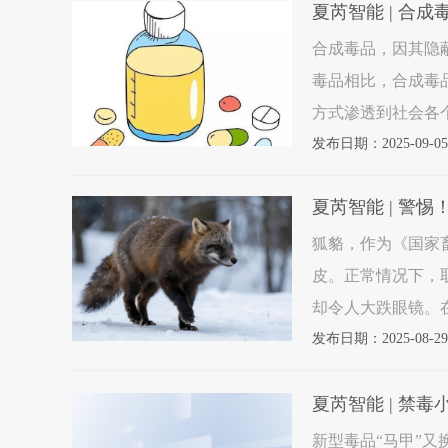
夏芮智能 | 合
合成毒品，因其隐
毒品相比，合成毒
方式渗透到社会各
品的定义、分类入
发布日期：2025-09-05
势，并提出针
夏芮智能 | 警
狐貉，作为《国家
皮。正常情况下，
却令人大跌眼镜。
伸向这些本不该被
发布日期：2025-08-29
过各种隐蔽渠道
夏芮智能 | 禁
新型毒品“马甲”又