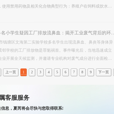
罗、莱克多巴胺、沙丁胺醇等β-受体激动剂，俗称“瘦肉精”，
夏芮智能 | 杭州多名小学生疑因工厂排放流鼻血：揭开
月，杭州市钱塘区文海第二实验学校多名学生出现流鼻血、鼻炎等身体异
紧邻学校的工厂排放物是罪魁祸首。事件曝光后，当地迅速成立
企业开展全天候监测，并邀请专业机构对废气成分进行全面检
绝非历史长河中一个孤独的涟漪，它是一连串以生命健康为代价
上一页
1
2
3
4
5
6
7
8
9
下一页
属客服服务
关信息，夏芮将会尽快与您取得联系!