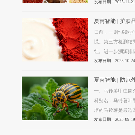
的物质。这些非法
发布日期：2025-11-21
性伤害。从食
夏芮智能 | 护
日前，一则“多款
慌。第三方检测结
红。进一步溯源排
量高达1170pp
发布日期：2025-10-24
这个国
夏芮智能 | 防
一、马铃薯甲虫简介学名：Leptinot
科别名：马铃薯叶
培的马铃薯是最适
茄、茄子、天仙子
发布日期：2025-09-19
士、德国