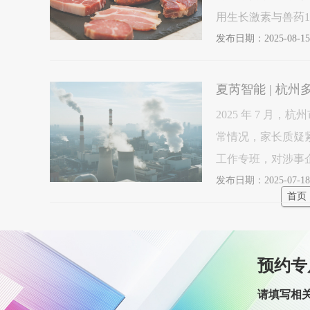
非法添加盐酸克伦特
发布日期：2025-08-15
进动物
2025 年 7 
常情况，家长质疑
工作专班，对涉事
测。杭州下沙事件
发布日期：2025-07-18
敲响的警钟中
首页
预约专
请填写相