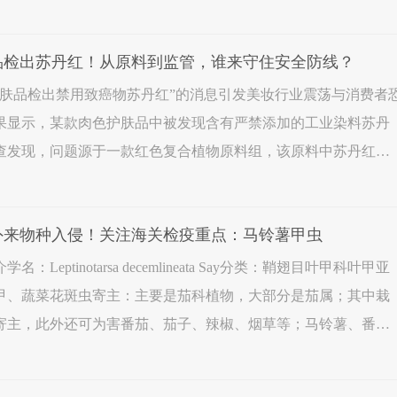
添加物隐蔽性强，仅凭肉眼难以分辨，却会对人体健康造成持续
肤品检出苏丹红！从原料到监管，谁来守住安全防线？
护肤品检出禁用致癌物苏丹红”的消息引发美妆行业震荡与消费者
果显示，某款肉色护肤品中被发现含有严禁添加的工业染料苏丹
查发现，问题源于一款红色复合植物原料组，该原料中苏丹红含
m，且使用同款原料的多个品牌产品均被检出相同违禁成分。苏丹红
范外来物种入侵！关注海关检疫重点：马铃薯甲虫
arsa decemlineata Say分类：鞘翅目叶甲科叶甲亚
甲、蔬菜花斑虫寄主：主要是茄科植物，大部分是茄属；其中栽
寄主，此外还可为害番茄、茄子、辣椒、烟草等；马铃薯、番
4种寄主是独立寄主分布：原产在美国，后传入法国、荷兰、瑞