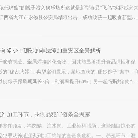
含依托咪酯”的幌子潜入娱乐场所这就是新型毒品“飞鸟”实际成分
查获的首例，涉及新型毒品乙基氟胺酮的违法案件。“飞鸟”
药环知多少：硼砂的非法添加重灾区全景解析
于玻璃制造、金属焊接的化合物，因其能显著提升食品弹性和保
的“秘密武器”。典型案例显示，某地查获的“硼砂粽子”案中，
硼砂使粽子保质期延长3倍，利润率提升60%；另一起“硼砂猪肉”案
砂处理后竟能以新鲜肉价格销售。由于成本低廉、效果“显著”，
养殖到加工环节，肉制品犯罪链条全揭露
罪案件频发，瘦肉精、注水肉、工业染料腊肠…这些触目惊心的
品犯罪从养殖源头到加工终端的全链条危机。一、养殖环节：滥
1. 使用禁用药物及相关化合物典型行为：养殖户在饲料或饮水中