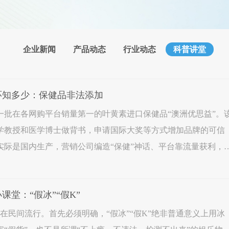
企业新闻
产品动态
行业动态
科普讲堂
药环知多少：保健品非法添加
一批在各网购平台销量第一的叶黄素进口保健品“澳洲优思益”。
学教授和医学博士做背书，申请国际大奖等方式增加品牌的可信
实际是国内生产，营销公司编造“保健”神话、平台靠流量获利，
了冤枉钱，最终伤害的是整个保健品市场的健发展。此类虚假宣
小课堂：“假冰”“假K”
K”在民间流行。首先必须明确，“假冰”“假K”绝非普通意义上用冰