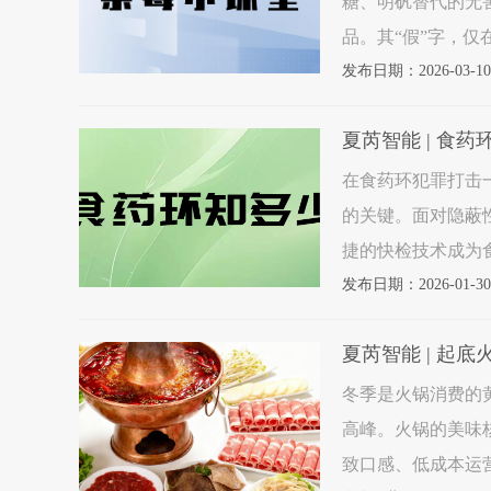
糖、明矾替代的无害
品。其“假”字，
危害更大的其他毒品
发布日期：2026-03-10
夏芮智能 | 食
在食药环犯罪打击
的关键。面对隐蔽
捷的快检技术成为
的食药环快检技术
发布日期：2026-01-30
技术拉曼光谱
夏芮智能 | 起
冬季是火锅消费的
高峰。火锅的美味
致口感、低成本运