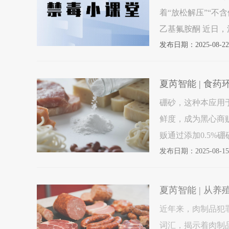
着“放松解压”“不
乙基氟胺酮 近日，江西省九江市永修县公安局精准出击，成功破获一起吸食新型毒
品案件，这是九江
发布日期：2025-08-22
夏芮智能 | 食
硼砂，这种本应用
鲜度，成为黑心商贩
贩通过添加0.5%
件中，病死猪经硼
发布日期：2025-08-15
夏芮智能 | 从
近年来，肉制品犯
词汇，揭示着肉制
用生长激素与兽药