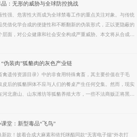
成毒品：无形的威胁与全球防控挑战
蔽性强、危害性大而成为全球禁毒工作的重点关注对象。与传统
品凭借化学合成的便捷性和不断翻新的伪装形式，正以更隐蔽的
个层面，对公众健康和社会安全构成严重威胁。本文将从合成毒
手，结合最新权威报告，全面解析我国及全球合成毒品的滥用形
惕！“伪装肉”狐貉肉的灰色产业链
畜禽遗传资源目录》中的非食用特殊禽畜，其主要价值在于毛
取皮后的狐貉胴体不应与人们的餐桌产生任何交集。然而，现实
在河北唐山、山东潍坊等狐貉养殖大市，一些不法商贩正将黑手
食用的动物躯体。他们在冷库里囤积大量已分割好的狐貉腿，通
毒小课堂：新型毒品“飞鸟”
换新款！披着合成大麻素和依托咪酯同款“无害电子烟”外衣打